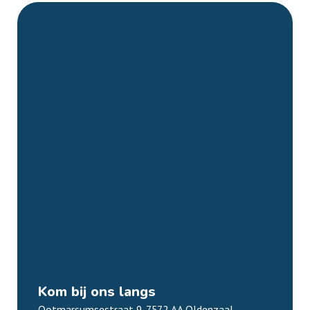
Kom bij ons langs
Ootmarsumsestraat 9, 7572 AA Oldenzaal