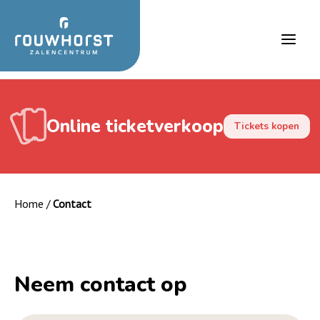
Ga
naar
de
Main
inhoud
Men
Online ticketverkoop
Tickets kopen
Home
/
Contact
Neem contact op