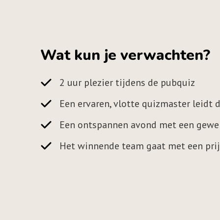
king met
“Het was allemaal top voor e
Wat kun je verwachten?
feest
voor jullie en zeker voor het 
2 uur plezier tijdens de pubquiz
r de
hebben veel enthousiaste rea
Een ervaren, vlotte quizmaster leidt d
lles
onze gasten. We kunnen terug
Een ontspannen avond met een gewel
 feest!”
fantastisch feestje, onvergetel
Het winnende team gaat met een prij
Familie Huiskes