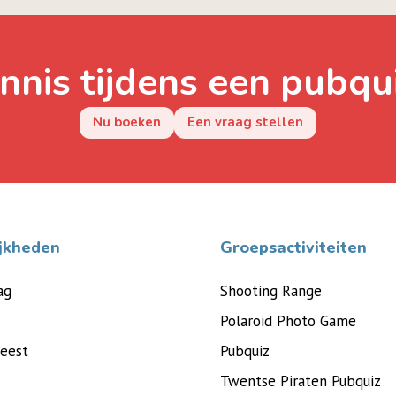
nnis tijdens een pubqu
Nu boeken
Een vraag stellen
jkheden
Groepsactiviteiten
ag
Shooting Range
Polaroid Photo Game
feest
Pubquiz
Twentse Piraten Pubquiz