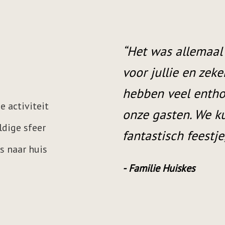
lkaar, complimenten
“Het eten en drink
personeel. We
een ruime keuze. A
cties gekregen van
geregeld, van de p
e activiteit
 kijken op een
Dankzij Rouwhorst
dige sfeer
ijk.”
groot succes!”
s naar huis
Matthijs Zuithof – Aut