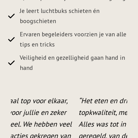
Je leert luchtbuks schieten én
boogschieten
Ervaren begeleiders voorzien je van alle
tips en tricks
Veiligheid en gezelligheid gaan hand in
hand
,
“Het eten en drinken waren van
“O
r
topkwaliteit, met een ruime keuze.
ge
eel
Alles was tot in de puntjes
ge
an
geregeld, van de presentatie tot de
aa