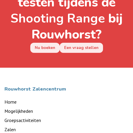
testen tijdens de
Shooting Range
bij
Rouwhorst?
Nu boeken
Een vraag stellen
Rouwhorst Zalencentrum
Home
Mogelijkheden
Groepsactiviteiten
Zalen