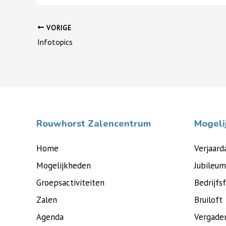
VORIGE
Bericht
Infotopics
navigatie
Rouwhorst Zalencentrum
Mogeli
Home
Verjaard
Mogelijkheden
Jubileum
Groepsactiviteiten
Bedrijfs
Zalen
Bruiloft
Agenda
Vergade