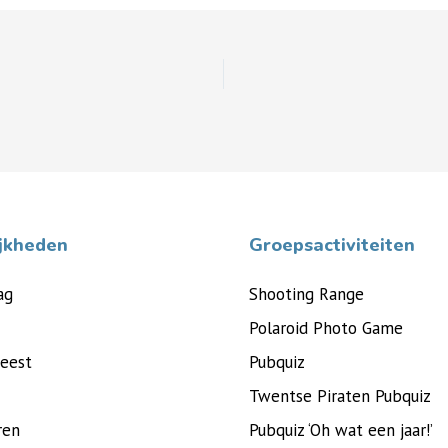
jkheden
Groepsactiviteiten
ag
Shooting Range
Polaroid Photo Game
feest
Pubquiz
Twentse Piraten Pubquiz
ren
Pubquiz ‘Oh wat een jaar!’