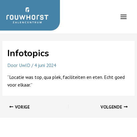
Ga
naar
de
Main
inhoud
Men
Infotopics
Door
UwID
/
4 juni 2024
“Locatie was top, qua plek, faciliteiten en eten. Echt goed
voor elkaar.”
Bericht
VORIGE
VOLGENDE
navigatie