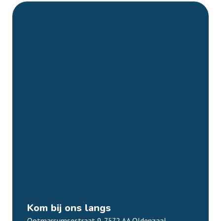
Kom bij ons langs
Ootmarsumsestraat 9, 7572 AA Oldenzaal