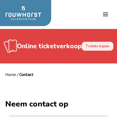
Ga
naar
de
Main
inhoud
Men
Online ticketverkoop
Tickets kopen
Home
/
Contact
Neem contact op